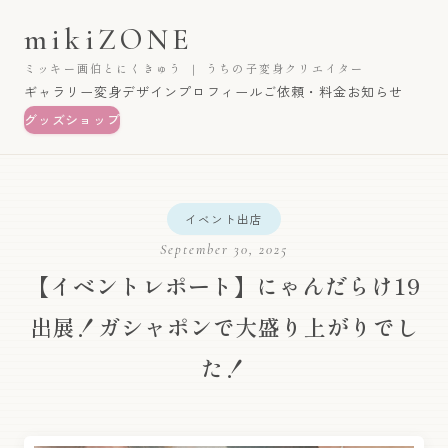
mikiZONE
ミッキー画伯とにくきゅう ｜ うちの子変身クリエイター
ギャラリー
変身デザイン
プロフィール
ご依頼・料金
お知らせ
グッズショップ
イベント出店
September 30, 2025
【イベントレポート】にゃんだらけ19
出展！ガシャポンで大盛り上がりでし
た！