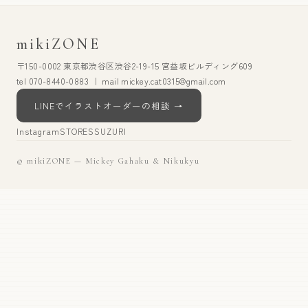
mikiZONE
〒150-0002 東京都渋谷区渋谷2-19-15 宮益坂ビルディング609
tel 070-8440-0883 ｜ mail mickey.cat0315@gmail.com
LINEでイラストオーダーの相談 →
Instagram
STORES
SUZURI
© mikiZONE — Mickey Gahaku & Nikukyu