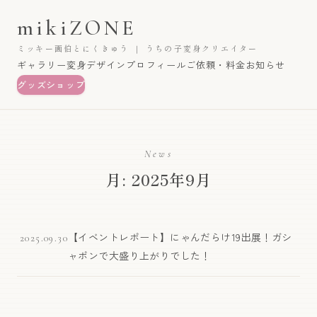
mikiZONE
ミッキー画伯とにくきゅう ｜ うちの子変身クリエイター
ギャラリー
変身デザイン
プロフィール
ご依頼・料金
お知らせ
グッズショップ
News
月: 2025年9月
【イベントレポート】にゃんだらけ19出展！ガシ
2025.09.30
ャポンで大盛り上がりでした！