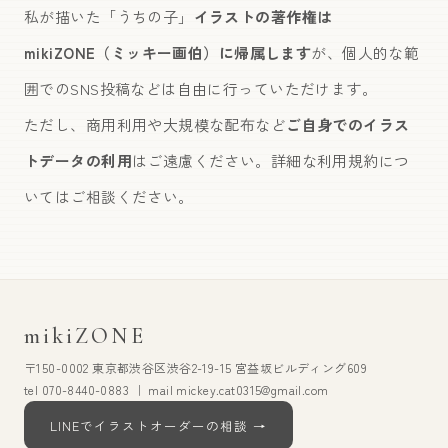
私が描いた「うちの子」
イラストの著作権は
mikiZONE（ミッキー画伯）に帰属します
が、個人的な範
囲でのSNS投稿などは自由に行っていただけます。
ただし、商用利用や大規模な配布など
ご自身でのイラス
トデータの利用
はご遠慮ください。詳細な利用規約につ
いてはご相談ください。
mikiZONE
〒150-0002 東京都渋谷区渋谷2-19-15 宮益坂ビルディング609
tel 070-8440-0883 ｜ mail mickey.cat0315@gmail.com
LINEでイラストオーダーの相談 →